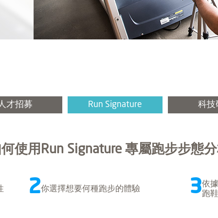
人才招募
Run Signature
科技
何使用Run Signature 專屬跑步步態
2
3
依
性
你選擇想要何種跑步的體驗
跑