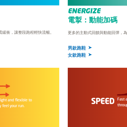
ENERGIZE
電掣：動能加碼
震緩衝，讓整段跑程輕快流暢。
更多的主動式回饋與動能回彈，
男款跑鞋
女款跑鞋