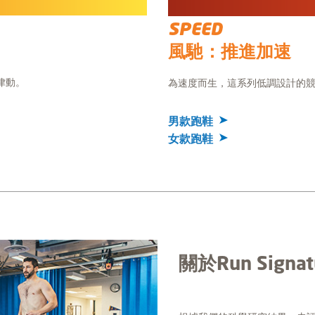
SPEED
風馳：推進加速
律動。
為速度而生，這系列低調設計的
男款跑鞋
女款跑鞋
關於Run Sign