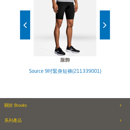
服飾
 2.0_經
Source 9吋緊身短褲(211339001)
She
關於 Brooks
系列產品