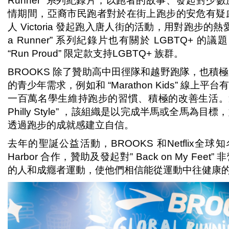
Runner” 系列紀錄片，以跑者的故事、發起對
情期間，亞裔市民跑者對於在街上跑步的安危有疑慮，Chi
人 Victoria 發起跑入唐人街的活動，用對跑步的熱
a Runner” 系列紀錄片也有關於 LGBTQ+ 
“Run Proud” 限定款支持LGBTQ+ 族群。
BROOKS 除了贊助高中田徑隊和越野跑隊，也積
的青少年需求，例如和 “Marathon Kids” 線
一百萬名學生維持跑步的習慣、積極的改善生活。還有贊助
Philly Style” ，該組織是以完成半馬或全馬
透過跑步的成就感建立自信。
去年的聖誕公益活動，BROOKS 和Netflix全球知
Harbor 合作，贊助及發起對” Back on My F
的人和成癮者運動，使他們相信能從運動中往健康