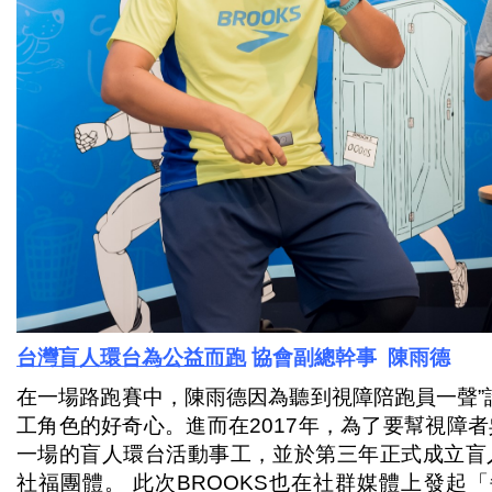
台灣盲人環台為公益而跑
協會
副總幹事
陳雨德
在一場路跑賽中，陳雨德因為聽到視障陪跑員一聲”
工角色的好奇心。進而在2017年，為了要幫視障
一場的盲人環台活動事工，並於第三年正式成立盲
社福團體。 此次BROOKS也在社群媒體上發起「每跑