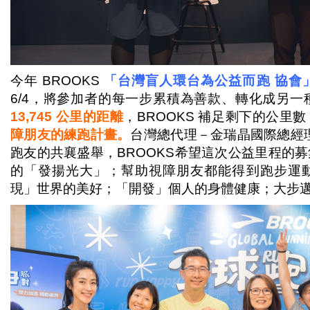
今年 BROOKS
「
台灣盲人環台為公益而跑
協會
6/4，將參加者的每一步累積為善款、轉化成另一
13,745 公里的距離
，BROOKS 補足剩下的公里數
障朋友的練跑計畫。
台灣總代理－金瑞晶國際總經理
跑友的共襄盛舉，BROOKS希望這次公益里程的
的「發揚光大」；幫助視障朋友都能得到跑步運
現」世界的美好；「開發」個人的身體健康；大步