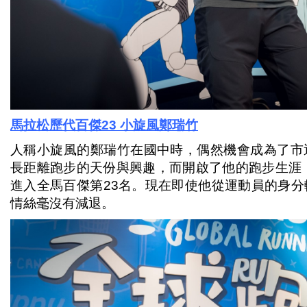
馬拉松歷代百傑23
小旋風鄭瑞竹
人稱小旋風的鄭瑞竹在國中時，偶然機會成為了市
長距離跑步的天份與興趣，而開啟了他的跑步生涯，並以
進入全馬百傑第23名。現在即使他從運動員的身
情絲毫沒有減退。