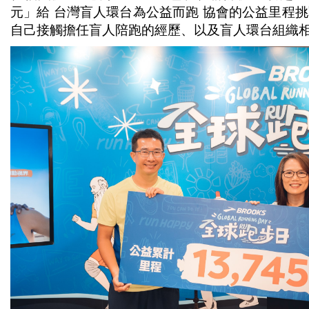
元」給 台灣盲人環台為公益而跑 協會的公益里程
自己接觸擔任盲人陪跑的經歷、以及盲人環台組織