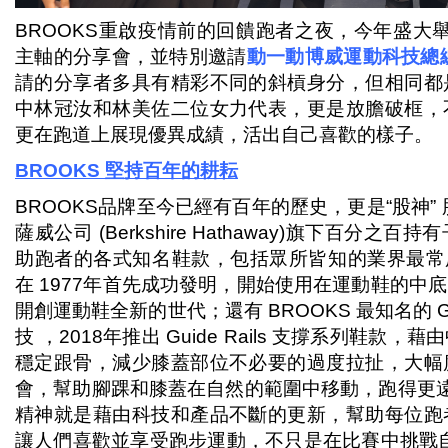
BROOKS重啟疫情前的回饋跑者之夜，今年盛大舉行
主軸的分享會，並特別邀請
動一動博威運動科技總
請的分享者多具有精彩不同的斜槓身分，但相同都
中林冠汝和林美佐二位女力代表，更是放膽破框，
更在跑道上展現優異成績，活出自己喜歡的樣子。
BROOKS
堅持百年的耕耘
BROOKS品牌至今已經有百年的歷史，更是“股神”
薩威公司 (Berkshire Hathaway)旗下百分
助跑者的各式知名鞋款，包括眾所皆知的業界最常用的
在 1977年首先成功發明，開始使用在運動鞋的中
開創運動鞋全新的世代；還有 BROOKS 最知名的 GTS (
技 ，2018年推出 Guide Rails 支撐系列鞋
穩定跟骨，減少膝蓋部位不必要的過度拉扯，大幅
會，幫助腳踝和膝蓋在自然的範圍中移動，跑得更遠更
精神就是藉由科技和產品不斷的更新，幫助每位跑
讓人們喜歡並享受跑步運動，不只是在比賽中挑戰自己，