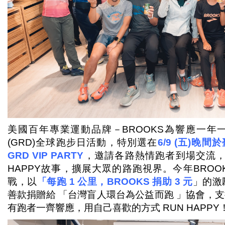
美國百年專業運動品牌－BROOKS為響應一年一度的G
(GRD)全球跑步日活動，特別選在
6/9 (五)晚
GRD VIP PARTY
，邀請各路熱情跑者到場交流，
HAPPY故事，擴展大眾的路跑視界。今年BROO
戰，以
「每跑 1 公里，BROOKS 捐助 3 元
」的激
善款捐贈給 「台灣盲人環台為公益而跑 」協會，
有跑者一齊響應，用自己喜歡的方式 RUN HAPPY