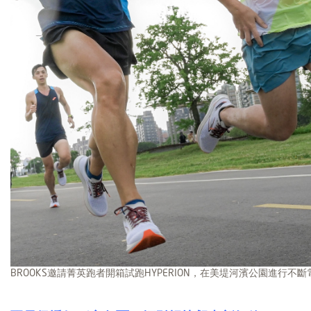
BROOKS邀請菁英跑者開箱試跑HYPERION，在美堤河濱公園進行不