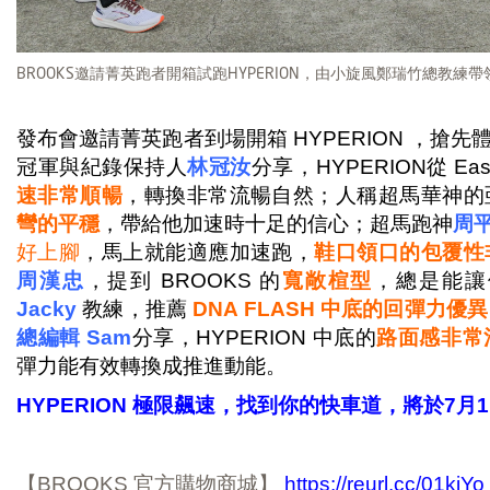
BROOKS邀請菁英跑者開箱試跑HYPERION，由小旋風鄭瑞竹總教練
發布會邀請菁英跑者到場開箱 HYPERION ，搶
冠軍與紀錄保持人
林冠汝
分享，HYPERION從 Easy
速非常順暢
，轉換非常流暢自然；人稱超馬華神的
彎的平穩
，帶給他加速時十足的信心；超馬跑神
周
好上腳
，馬上就能適應加速跑，
鞋口領口的包覆性
周漢忠
，提到 BROOKS 的
寬敞楦型
，總是能讓
Jacky
教練，推薦
DNA FLASH 中底的回彈力優異
總編輯 Sam
分享，HYPERION 中底的
路面感非常
彈力能有效轉換成推進動能。
HYPERION 極限飆速，找到你的快車道，將於7
【BROOKS 官方購物商城】
https://reurl.cc/01kjYo