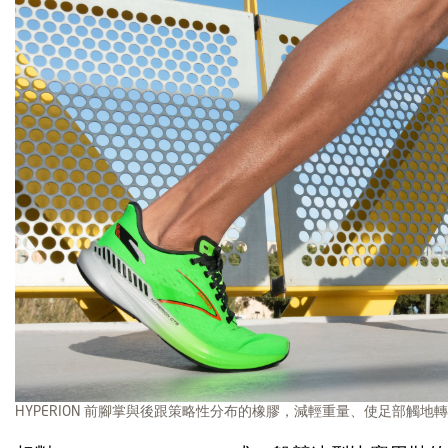
HYPERION 前腳掌與後跟策略性分布的橡膠，減輕重量、使足部觸地