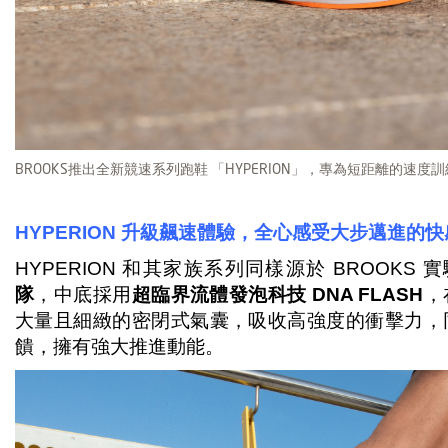
BROOKS推出全新競速系列跑鞋 「HYPERION」，專為短距離的速度
HYPERION
升級飆速體驗，全心感受大步邁進的快
HYPERION 和其家族系列同樣源於 BROOKS
隊
，中底採用
超臨界流體發泡科技 DNA FLASH
，
大量且細緻的密閉式氣囊，吸收高強度的衝擊力，
饋，擁有強大推進動能。