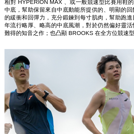
相對 HYPERION MAX 、或一般競速型比賽用鞋的
中底，幫助保留來自中底動能所提供的、明顯的回
的緩衝和回彈力，充分鍛鍊到每寸肌肉，幫助跑進
年流行略厚、略高的中底風潮，對於仍然偏好靈活
難得的知音之作；也凸顯 BROOKS 在全方位競速