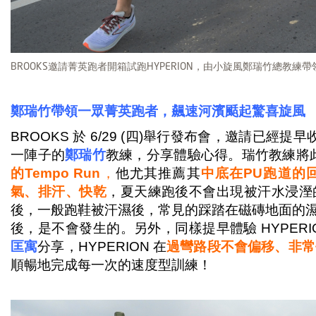
BROOKS邀請菁英跑者開箱試跑HYPERION，由小旋風鄭瑞竹總教練
鄭瑞竹帶領一眾菁英跑者，飆速河濱颳起驚喜旋風
BROOKS 於 6/29 (四)舉行發布會，邀請已經提早
一陣子的
鄭瑞竹
教練，分享體驗心得。瑞竹教練將
的Tempo Run
，
他尤其推薦其
中底在PU跑道的
氣、排汗、快乾
，夏天練跑後不會出現被汗水浸溼
後，一般跑鞋被汗濕後，常見的踩踏在磁磚地面的濕滑腳
後，是不會發生的。另外，同樣提早體驗 HYPERIO
匡寓
分享，HYPERION 在
過彎路段不會偏移、非常
順暢地完成每一次的速度型訓練！