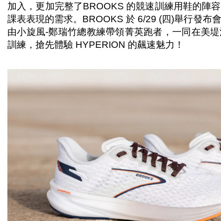
加入，更加完整了BROOKS 的競速訓練用鞋的陣
課表表現的需求。BROOKS 於 6/29 (四)舉行
由小旋風-鄭瑞竹總教練帶領菁英跑者，一同在美
訓練，搶先體驗 HYPERION 的飆速魅力！