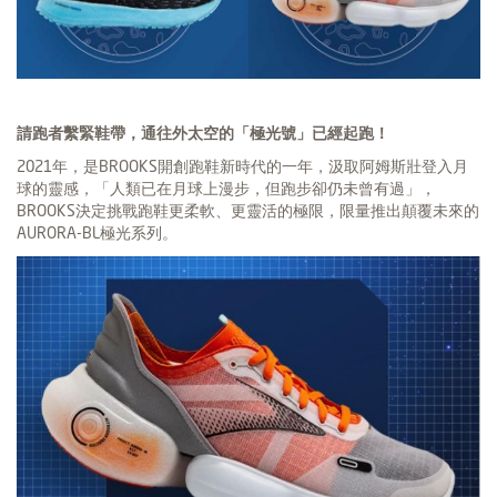
請跑者繫緊鞋帶，通往外太空的「極光號」已經起跑！
2021年，是BROOKS開創跑鞋新時代的一年，汲取阿姆斯壯登入月
球的靈感，「人類已在月球上漫步，但跑步卻仍未曾有過」，
BROOKS決定挑戰跑鞋更柔軟、更靈活的極限，限量推出顛覆未來的
AURORA-BL極光系列。