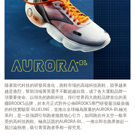
隨著當代科技的研發與進化，跑鞋市場的高端科技跑鞋，競爭越來
越是激烈，幫助頂端菁英選手不斷超越自我，成了各大運動品牌一
項重要使命。以領先的跑鞋科技，排行世界四大跑鞋品牌首位的美
國BROOKS品牌，於本月正式對外公佈BROOKS專門研發最頂級裝備
的科技實驗室-BLUELINE，並推出全球極為限量的AURORA-BL極光
系列，是一款強調引領跑者拋脫地心引力，如同跑在外太空一般享
受的高科技跑鞋。極具話題的AURORA-BL，一推出即在跑界掀起一
股討論熱潮，吸引菁英跑者爭相一探究竟。