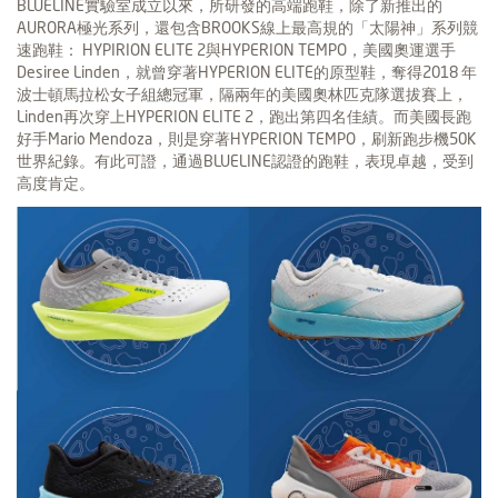
BLUELINE實驗室成立以來，所研發的高端跑鞋，除了新推出的
AURORA極光系列，還包含BROOKS線上最高規的「太陽神」系列競
速跑鞋： HYPIRION ELITE 2與HYPERION TEMPO，美國奧運選手
Desiree Linden，就曾穿著HYPERION ELITE的原型鞋，奪得2018 年
波士頓馬拉松女子組總冠軍，隔兩年的美國奧林匹克隊選拔賽上，
Linden再次穿上HYPERION ELITE 2，跑出第四名佳績。而美國長跑
好手Mario Mendoza，則是穿著HYPERION TEMPO，刷新跑步機50K
世界紀錄。有此可證，通過BLUELINE認證的跑鞋，表現卓越，受到
高度肯定。