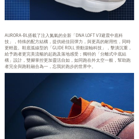
AURORA-BL搭載了注入氮氣的全新「DNA LOFT V3避震中底科
技」，特殊的配方結構，提供絕佳回彈力，與更高的耐用性，同時
更輕盈。鞋底弧線型的「GLIDE ROLL 滑動滾軸科技」，擊潰沉重，
給予跑者更完美流暢的起跑及落地感受；獨特的「分離式中底結
構」設計，雙腳掌控更加靈活自如，如同跑在外太空一般，幫助跑
者完全與跑鞋融合為一，忘我於跑步的世界中。