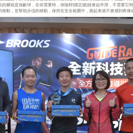
的腳就是保齡球，在你需要時，保險桿(穩定牆)就會起作用，不需要它時
的移動，並幫助步伐的移動，保持在安全範圍中，跑起來就不會感到疼痛