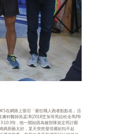
OOKS在網路上號召「最狂職人跑者點點名」活
科醫師吳孟澤(2018芝加哥馬拉松全馬PB
3:10:39)，他一開始因為被部隊規定而討厭
因為媽媽廚藝太好，某天突然發現襯衫扣不起