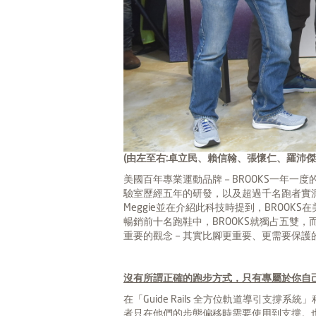
(
由左至右:卓立民、賴信翰、張懷仁、羅沛傑、
美國百年專業運動品牌－BROOKS一年一度
驗室歷經五年的研發，以及超過千名跑者實測結
Meggie並在介紹此科技時提到，BROOKS
暢銷前十名跑鞋中，BROOKS就獨占五雙，而
重要的觀念－其實比腳更重要、更需要保護
沒有所謂正確的跑步方式，只有專屬於你自
在「Guide Rails 全方位軌道導引
者只在他們的步態偏移時需要使用到支撐。也就