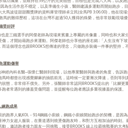
跑步成功減重，並維持在59公斤的完美體態，目標也是完成六大馬，以及
6)，他是因為生活作息不穩定，以及準備生小孩，醫師建議多運動而開始跑步，目
波堤甜甜圈獎牌的資料庫管理師卓立民(全馬PB 3:06:00)，他在現場
倫敦馬的難得歷程，這項在台灣不超過50人獲得的殊榮，他非常鼓勵現場
備受好評
同時也是三鐵選手的阿傑老師為現場來賓畫上專屬的肖像畫，同時也和大家
受傷，才開始藉跑步來運動。阿傑老師也分享他的座右銘 :「人生沒有下
而這個理念也跟BROOKS想傳達的理念，只做跑步裝備一件事的堅持，
免運動傷害
界的神經內科名醫—張懷仁醫師到現場，以他專業醫師與跑者的角度，告訴
跑馬時都曾出現感覺腳麻的抽筋前兆，這時候一定要漸次降速，否則等到
狀態，非常得不償失。另外，張醫師非常認同BROOKS提出的「比腳更
多跑者常遇到的膝蓋受傷問題，並提醒每位跑者應該多重視膝蓋的保護。
驚人練跑成果
的跑界人氣KOL－914鋼鐵小廚娘，鋼鐵小廚娘開始跑步的契機，是因
神力女超人服裝，在賽道遇到燒燙傷跑友時，和對方互相加油的時刻。最後鋼
動，邀請跑者接力親友一同挑戰，接受BROOKS 線上拉霸挑戰賽的大考