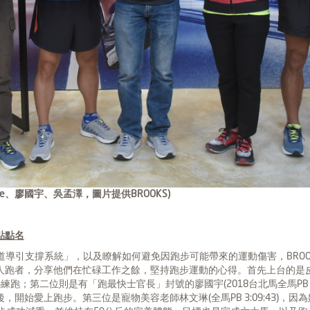
ie、廖國宇、吳孟澤，圖片提供BROOKS)
點點名
全方位軌道導引支撐系統」，以及瞭解如何避免因跑步可能帶來的運動傷害，BR
跑者，分享他們在忙碌工作之餘，堅持跑步運動的心得。首先上台的是皮膚
心練跑；第二位則是有「跑最快士官長」封號的廖國宇(2018台北馬全馬PB 
開始愛上跑步。第三位是寵物美容老師林文琳(全馬PB 3:09:43)，