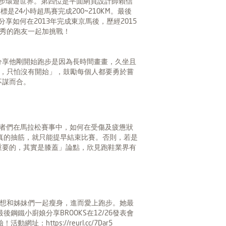
跑步環遊世界。第四位是平面網頁設計師賴信
標是24小時超馬賽完成200~210KM。最後
分享如何在2013年完成東京馬後，歷經2015
優秀的跑友一起加挑戰！
分享他剛開始跑步是因為長時間畫畫，久坐且
坡，只怕沒有開始」，鼓勵每個人都要勇於嘗
不謀而合。
跑者們在馬拉松賽事中，如何在受傷及疲憊狀
真的抽筋，就只能提早結束比賽。否則，若是
重要的，其實是膝蓋」論點，欣見跑鞋業界有
為想和姊妹們一起瘦身，進而愛上跑步。她最
鐵小廚娘分享BROOKS在12/26發表會
驗！活動網址：
https://reurl.cc/7Dar5