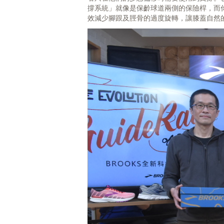
撐系統」就像是保齡球道兩側的保險桿，而你
效減少腳跟及脛骨的過度旋轉，讓膝蓋自然