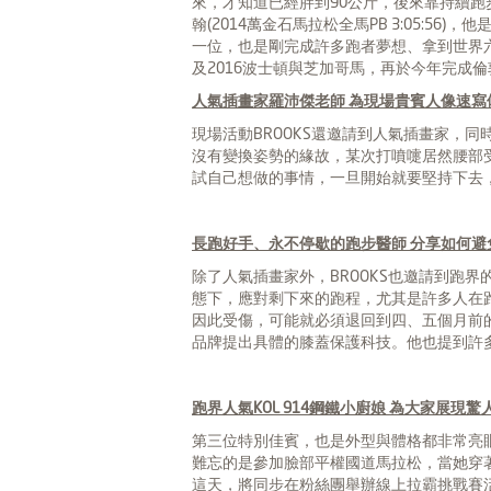
來，才知道已經胖到90公斤，後來靠持續
翰(2014萬金石馬拉松全馬PB 3:05:5
一位，也是剛完成許多跑者夢想、拿到世界六大馬
及2016波士頓與芝加哥馬，再於今年完成
人氣插畫家羅沛傑老師 為現場貴賓人像速寫
現場活動BROOKS還邀請到人氣插畫家，
沒有變換姿勢的緣故，某次打噴嚏居然腰部
試自己想做的事情，一旦開始就要堅持下去，
長跑好手、永不停歇的跑步醫師 分享如何避
除了人氣插畫家外，BROOKS也邀請到跑
態下，應對剩下來的跑程，尤其是許多人在
因此受傷，可能就必須退回到四、五個月前的
品牌提出具體的膝蓋保護科技。他也提到許
跑界人氣KOL 914鋼鐵小廚娘 為大家展現
第三位特別佳賓，也是外型與體格都非常亮眼
難忘的是參加臉部平權國道馬拉松，當她穿著
這天，將同步在粉絲團舉辦線上拉霸挑戰賽活