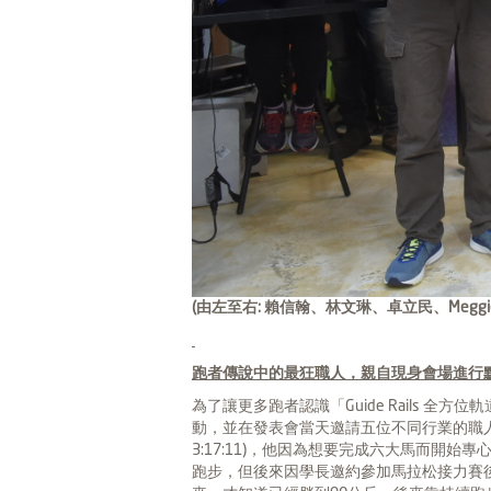
(
由左至右: 賴信翰、林文琳、卓立民、Megg
跑者傳說中的最狂職人，親自現身會場進行
為了讓更多跑者認識「Guide Rails 
動，並在發表會當天邀請五位不同行業的職人
3:17:11)，他因為想要完成六大馬而開始專
跑步，但後來因學長邀約參加馬拉松接力賽後，