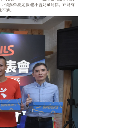
，保險桿(穩定牆)也不會妨礙到你。它能有
或不適。