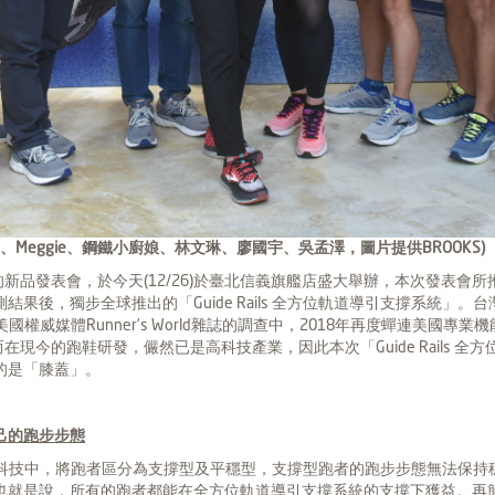
Meggie、鋼鐵小廚娘、林文琳、廖國宇、吳孟澤，圖片提供BROOKS)
的新品發表會，於今天(12/26)於臺北信義旗艦店盛大舉辦，本次發表會所
果後，獨步全球推出的「Guide Rails 全方位軌道導引支撐系統」
在美國權威媒體Runner’s World雜誌的調查中，2018年再度蟬連美
在現今的跑鞋研發，儼然已是高科技產業，因此本次「Guide Rails 
的是「膝蓋」。
己的跑步步態
支撐系統」科技中，將跑者區分為支撐型及平穩型，支撐型跑者的跑步步態無法
是說，所有的跑者都能在全方位軌道導引支撐系統的支撐下獲益。再簡單比喻，