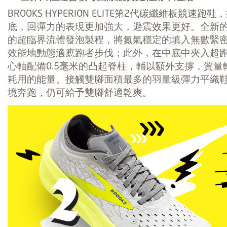
BROOKS HYPERION ELITE第2代碳纖維板競速跑鞋
底，回彈力的表現更加強大，避震效果更好。全新的 D
的超臨界流體發泡製程，將氮氣穩定的填入無數緊
效能地動態適應跑者步伐；此外，在中底中夾入超跑外
心軸配備0.5毫米的凸起脊柱，輔以額外支撐，質
耗用的能量。接觸雙腳面積最多的羽量級彈力平織
境奔跑，仍可給予雙腳舒適乾爽。