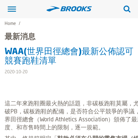
Toggle
navigation
Home
最新消息
WAA(世界田徑總會)最新公佈認可
競賽跑鞋清單
2020-10-20
這二年來跑鞋圈最火熱的話題，非碳板跑鞋莫屬，
破PB，碳板跑鞋的配備，是否符合公平競爭的爭議，
界田徑總會（World Athletics Association）頒佈了
最
度、和市售時間上的限制，逐一規範。