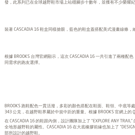
發，此系列已在全球越野鞋市場上站穩腳步十數年，並獲有不少榮耀
裝著 CASCADIA 16 鞋盒同樣搶眼，藍色的鞋盒蓋搭配美式漫畫線條，繪
根據 BROOKS 台灣官網顯示，這次 CASCADIA 16 一共引進了兩種配
同需求的跑友選擇。
BROOKS 跑鞋配色一貫活潑，多彩的顏色搭配在鞋面、鞋領、中底等處，也反映出 
343 公克，在越野鞋界屬於中規中距的重量。根據 BROOKS 官網上的 Q
在 CASCADIA 16 的鞋跟內側，設計團隊加上了 “EXPLORE ANY TRAI
全地形越野鞋的屬性。CASCADIA 16 在大底橡膠前緣也加上了 “DESI
部所設計的越野鞋。