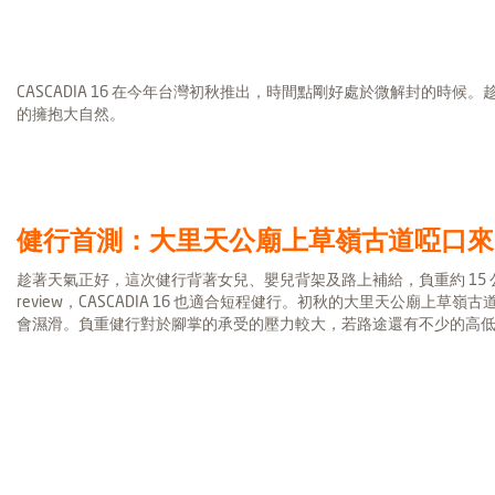
CASCADIA 16 在今年台灣初秋推出，時間點剛好處於微解封的時候。趁
的擁抱大自然。
健行首測：大里天公廟上草嶺古道啞口來回
趁著天氣正好，這次健行背著女兒、嬰兒背架及路上補給，負重約 15 公斤，
review，CASCADIA 16 也適合短程健行。初秋的大里天公廟
會濕滑。負重健行對於腳掌的承受的壓力較大，若路途還有不少的高