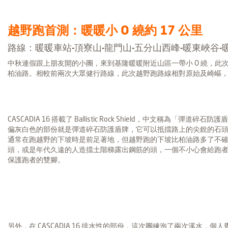
越野跑首測：暖暖小 O 繞約 17 公里
路線：暖暖車站-頂寮山-龍門山-五分山西峰-暖東峽谷-
中秋連假跟上朋友開的小團，來到基隆暖暖附近山區一帶小 O 繞，此次
柏油路。相較前兩次大眾健行路線，此次越野跑路線相對原始及崎嶇
CASCADIA 16 搭載了 Ballistic Rock Shield，中文稱為「彈
偏灰白色的部份就是彈道碎石防護盾牌，它可以抵擋路上的尖銳的石
通常在跑越野的下坡時是前足著地，但越野跑的下坡比柏油路多了不
頭，或是年代久遠的人造擋土階梯露出鋼筋的頭，一個不小心會給跑
保護跑者的雙腳。
另外，在 CASCADIA 16 排水性的部份，這次團練泡了兩次溪水，個人