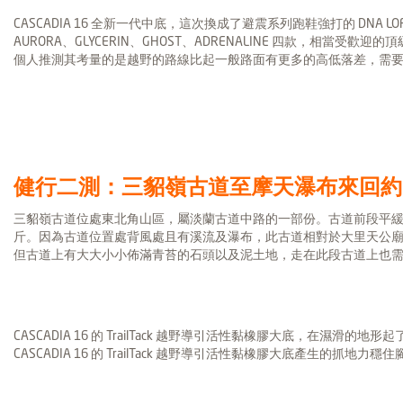
CASCADIA 16 全新一代中底，這次換成了避震系列跑鞋強打的 DNA L
AURORA、GLYCERIN、GHOST、ADRENALINE 四款，相當受歡迎的頂級
個人推測其考量的是越野的路線比起一般路面有更多的高低落差，需
健行二測：三貂嶺古道至摩天瀑布來回約 6
三貂嶺古道位處東北角山區，屬淡蘭古道中路的一部份。古道前段平緩好走
斤。因為古道位置處背風處且有溪流及瀑布，此古道相對於大里天公
但古道上有大大小小佈滿青苔的石頭以及泥土地，走在此段古道上也
CASCADIA 16 的 TrailTack 越野導引活性黏橡膠大底，在濕
CASCADIA 16 的 TrailTack 越野導引活性黏橡膠大底產生的抓