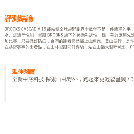
評測結論
BROOKS CASCADIA 16 能站穩全球越野跑界十數年不是一件
水、舒適等性能，就跟 BROOKS 旗下的路跑鞋調性一樣，善於應
加比賽，只要做好防疫，台灣的跑者仍然能上山練跑、登山健行，是件很幸福
在越野賽事的出發點，在山林裡跟同好奔馳，站在山巔大聲呼喊出：FRE
延伸閱讀
全新中底科技 探索山林野外，跑起來更輕鬆盡興 / BROOK