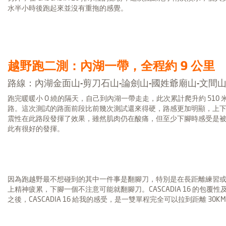
水半小時後跑起來並沒有重拖的感覺。
越野跑二測：內湖一帶，全程約 9 公里
路線：內湖金面山-剪刀石山-論劍山-國姓爺廟山-文間山
跑完暖暖小 O 繞的隔天，自己到內湖一帶走走，此次累計爬升約 51
路。這次測試的路面前段比前幾次測試還來得硬，路感更加明顯，上下腳的
震性在此路段發揮了效果，雖然肌肉仍在酸痛，但至少下腳時感受是被保護的，CA
此有很好的發揮。
因為跑越野最不想碰到的其中一件事是翻腳刀，特別是在長距離練習
上精神疲累，下腳一個不注意可能就翻腳刀。CASCADIA 16 的包覆性及
之後，CASCADIA 16 給我的感受，是一雙單程完全可以拉到距離 30K