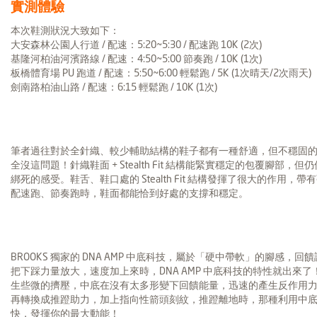
實測體驗
本次鞋測狀況大致如下：
大安森林公園人行道 / 配速：5:20~5:30 / 配速跑 10K (2次)
基隆河柏油河濱路線 / 配速：4:50~5:00 節奏跑 / 10K (1次)
板橋體育場 PU 跑道 / 配速：5:50~6:00 輕鬆跑 / 5K (1次晴天/2次雨天)
劍南路柏油山路 / 配速：6:15 輕鬆跑 / 10K (1次)
筆者過往對於全針織、較少輔助結構的鞋子都有一種舒適，但不穩固的印象，但 LE
全沒這問題！針織鞋面 + Stealth Fit 結構能緊實穩定的包覆腳
綁死的感受。鞋舌、鞋口處的 Stealth Fit 結構發揮了很大的作
配速跑、節奏跑時，鞋面都能恰到好處的支撐和穩定。
BROOKS 獨家的 DNA AMP 中底科技，屬於「硬中帶軟」的腳感
把下踩力量放大，速度加上來時，DNA AMP 中底科技的特性就出來
生些微的擠壓，中底在沒有太多形變下回饋能量，迅速的產生反作用力 (
再轉換成推蹬助力，加上指向性箭頭刻紋，推蹬離地時，那種利用中底回
快，發揮你的最大動能！