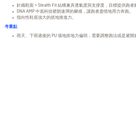
針織鞋面 + Stealth Fit 結構兼具透氣度與支撐度，目標提
DNA AMP 中底科技硬朗速彈的腳感，讓跑者盡情地用力奔跑。
指向性鞋底強大的抓地推進力。
考量點
雨天、下雨過後的 PU 場地抓地力偏弱，需要調整跑法或是避開