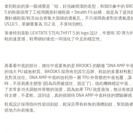
拿到鞋款的第一眼感覺是「哇，好洗鍊簡潔的造型，和我印象中的 BROOKS 不太
5 的鞋面採用了工程用圓形針織鞋面 + Stealth Fit 結構，就是
層針織鞋面/鞋舌結合密集大面積的透氣孔，不只保障跑者對於透氣度的
US10.5，單腳重量為 312 克，不算特別輕)。
筆者特別喜歡 LEVITATE STEALTHFIT 5 的 logo 設計，半透
鞋的速度感，鞋帶綁好後也一同強化了中足的穩定性。
再看看中底的部分，擔任中底要角的是 BROOKS 的驕傲 ”DNA AMP 
的強大 PU 緩衝材質。BROOKS 採用有別其它品牌、鞋款的多重材料配
見對其信任。DNA AMP 中底科技利用一層 TPU 外骨骼把中底包覆，讓
時，不容易產生變形 (因為四周被擋住、固定了)，借此機轉穩定中底
了非常多功夫調校外骨骼的強度，因為如果 TPU 強度過強，無法有
得太硬，不柔軟。說到這，真的很期待 DNA AMP 中底科技的體驗腳感
鞋底設計採用指向性箭頭刻紋，粗深且帶有斜角的溝槽刻紋，幫助跑
抓地力向前推進。