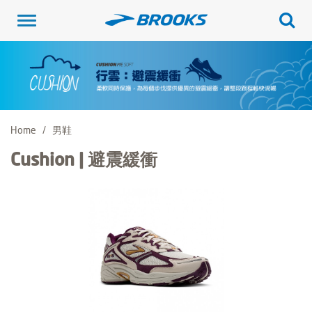
Toggle
navigation
Home
男鞋
Cushion | 避震緩衝