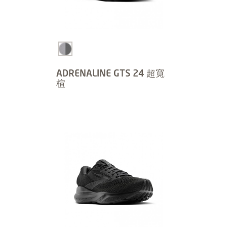
ADRENALINE GTS 24 超寬
楦