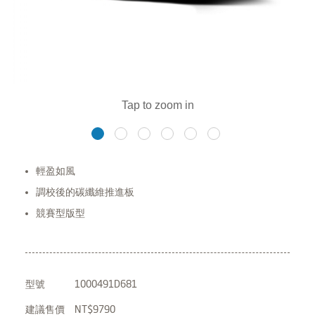
輕盈如風
調校後的碳纖維推進板
競賽型版型
型號
1000491D681
建議售價
NT$9790