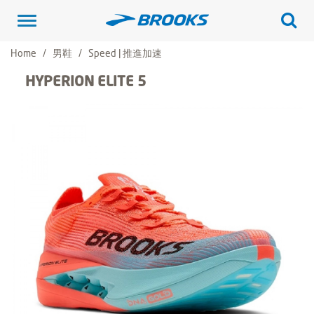
Toggle
navigation
Home
男鞋
Speed | 推進加速
HYPERION ELITE 5