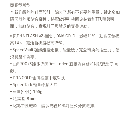
競賽型版型
全新升級的的鞋面設計，除去了所有不必要的重量，帶來猶如
隱形般的服貼合腳性，搭配矽膠鞋帶固定裝置和TPU壓製鞋
面，無縫貼合，實現鞋子與雙足的完美連結。
• 與DNA FLASH v2 相比，DNA GOLD：減輕11%，動能回饋提
高14%，靈活曲折度提高25%。
• SpeedVault 碳纖維推進板，能量幾乎完全轉換為推進力，使
浪費幾乎為零。
• 由BROOKS跑步導師Des Linden 直接為開發和測試做出了貢
獻。
• DNA GOLD 金牌緩震中底科技
• SpeedTack 輕量橡膠大底
• 重量(中性): 196g
• 足高差: 8 mm
• 此為中性鞋款，請以男鞋尺碼對照公分數選擇。