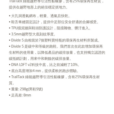
TrailTack 綠能越野導引活性黏橡膠，含有25%環保再生材質，
提供在越野地形上的絕佳穩定抓地力。
• 大孔洞透氣網布，輕量、透氣且快乾。
• 鞋舌車縫固定設計，提供中足部位安全舒適的合腳感受。
• TPU擋泥牆與鞋頭防護設計，阻擋雜物、髒汙進入。
• 3.5mm越野型大底刻紋厚度。
• Divide 5 由相當於7個塑料寶特瓶的環保再生材料所製成。
• Divide 5 是碳中和等級的跑鞋。我們首次在此款增加環保再
生材料的使用量，以降低產品的碳排放量，也支持獨立認證的
碳抵銷計劃，用來中和剩餘的碳排放量。
• DNA LOFT v2科技中底，比之前減輕了10%。
• 底台高度增加4 mm，提供柔軟的跑步體驗。
• TrailTack 綠能越野導引活性黏橡膠，含有25%環保再生材
質。
• 重量: 298g(男鞋9號)
• 足高差: 8mm