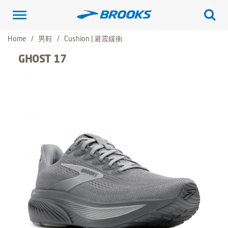
Toggle
navigation
Home
男鞋
Cushion | 避震緩衝
GHOST 17