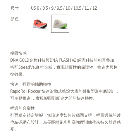
尺寸
US 8 / 8.5 / 9 / 9.5 / 10 / 10.5 / 11 / 12
顏色
極限快感
DNA GOLD金牌科技與DNA FLASH v2 緩震科技的相互疊加，
搭配SpeedVault 推進板，實現顛覆性的保護性、推進力與恢
復效果。
快速、輕鬆的輔助轉換
RapidRoll Rocker 快速滾動式搖滾大底的弧形塑形中底設計，
可主動推進 ，實現腳跟到腳尖之間的快速轉換。
輕透的合腳性
鞋面穩定鎖定雙腳，無論速度如何皆穩固支撐；輕量透氣的數
位編碼網布設計，為長距離跑步和高強度訓練帶來持久舒適感
受。