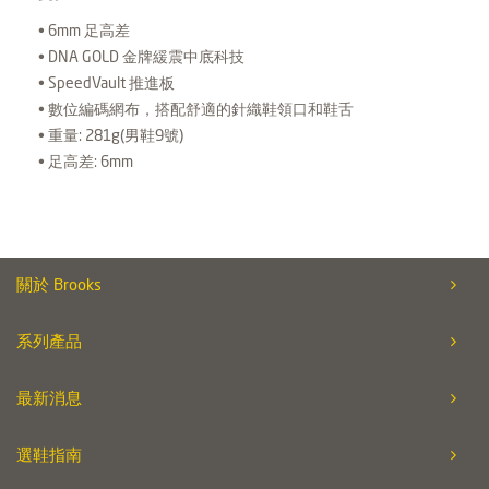
• 6mm 足高差
• DNA GOLD 金牌緩震中底科技
• SpeedVault 推進板
• 數位編碼網布，搭配舒適的針織鞋領口和鞋舌
• 重量: 281g(男鞋9號)
• 足高差: 6mm
關於 Brooks
系列產品
最新消息
選鞋指南