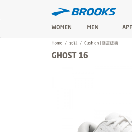
WOMEN
MEN
AP
Home
女鞋
Cushion | 避震緩衝
GHOST 16