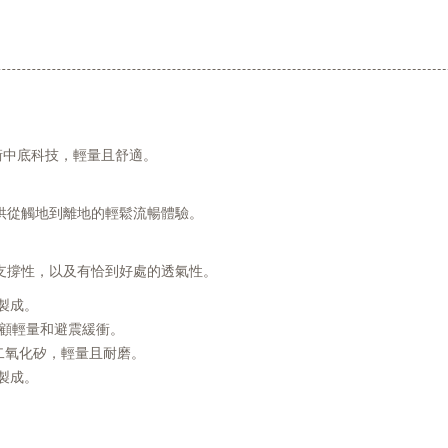
震緩衝中底科技，輕量且舒適。
供從觸地到離地的輕鬆流暢體驗。
支撐性，以及有恰到好處的透氣性。
製成。
，兼顧輕量和避震緩衝。
再生二氧化矽，輕量且耐磨。
製成。