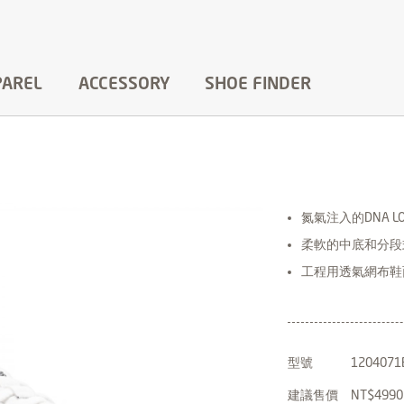
PAREL
ACCESSORY
SHOE FINDER
氮氣注入的DNA L
柔軟的中底和分段
工程用透氣網布鞋
型號
1204071
建議售價
NT$4990