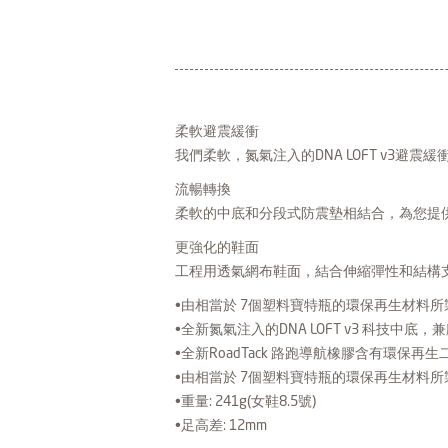
柔軟避震緩衝
我們柔軟，氮氣注入的DNA LOFT v3避
流暢轉換
柔軟的中底和分段式防震墊相結合，為您提
更強化的鞋面
工程用透氣網布鞋面，結合伸縮彈性和結構
•由相當於 7個塑料寶特瓶的環保再生材料所
•全新氮氣注入的DNA LOFT v3 科技中底
•全新RoadTack 路跑導航橡膠含有環保
•由相當於 7個塑料寶特瓶的環保再生材料所
•重量: 241g(女鞋8.5號)
•足高差: 12mm