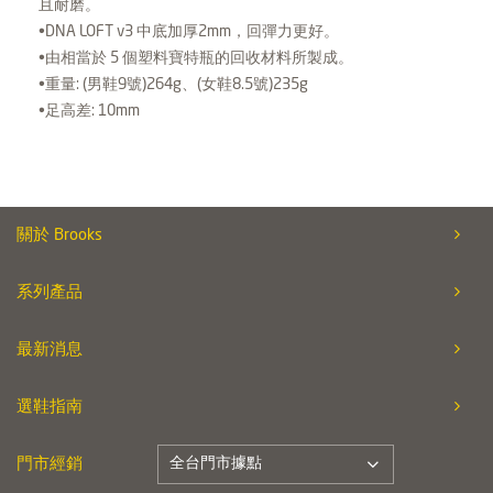
且耐磨。
•DNA LOFT v3 中底加厚2mm，回彈力更好。
•由相當於 5 個塑料寶特瓶的回收材料所製成。
•重量: (男鞋9號)264g、(女鞋8.5號)235g
•足高差: 10mm
關於 Brooks
系列產品
最新消息
選鞋指南
全台門市據點
門市經銷