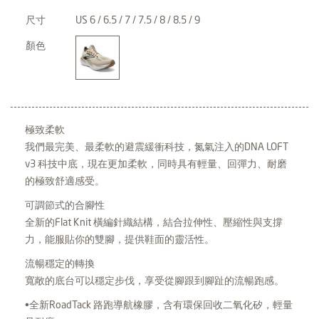
尺寸
US 6 / 6.5 / 7 / 7.5 / 8 / 8.5 / 9
顏色
極致柔軟
我們最完美、最柔軟的避震緩衝科技，氮氣注入的DNA LOFT
v3 科技中底，現在更加柔軟，同時具有輕量、回彈力、耐磨
的極致舒適感受。
可調節式的合腳性
全新的Flat Knit 橫編針織結構，結合拉伸性、壓縮性與支撐
力，能服貼你的雙腳，提供鞋面的靈活性。
流暢穩定的轉換
寬敞的底台可以穩定步伐，享受從腳跟到腳趾的流暢跑感。
•全新RoadTack 路跑導航橡膠，含有環保回收二氧化矽，輕量