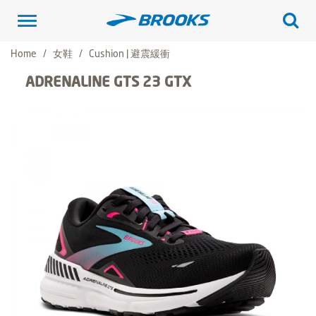
Toggle
navigation
Home
女鞋
Cushion | 避震緩衝
ADRENALINE GTS 23 GTX