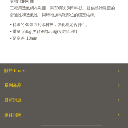
更強化的鞋面
工程用透氣網布鞋面，與3D彈力列印科技，提供整體鞋面的
舒適性和透氣性，同時增加馬鞍部位的穩定結構。
• 精緻的3D彈力列印科技，強化穩定合腳性。
• 重量: 286g(男鞋9號)258g(女鞋8.5號)
• 足高差: 10mm
關於 Brooks
系列產品
最新消息
選鞋指南