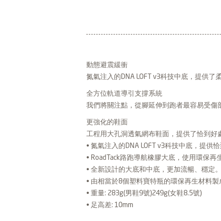
動態避震緩衝
氮氣注入的DNA LOFT v3科技中底，
全方位軌道導引支撐系統
我們將關注點，從腳延伸到跑者最容易受傷
更強化的鞋面
工程用大孔洞透氣網布鞋面，提供了恰到好
• 氮氣注入的DNA LOFT v3科技中底，提
• RoadTack路跑導航橡膠大底，使用環
• 全新設計的大底和中底，更加流暢、穩定
• 由相當於8個塑料寶特瓶的環保再生材料製
• 重量: 283g(男鞋9號)249g(女鞋8.5號)
• 足高差: 10mm