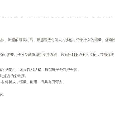
提供了柔軟、流暢的避震功能，動態適應每個人的步態，帶來持久的輕量、舒適
部位-膝蓋。全方位軌道導引支撐系統，透過控制不必要的拉扯，來確保您
處的透氣性、延展性和結構，確保鞋子舒適與合腳。
供恰到好處的柔軟度。
保再生材料製成，輕量、耐用，且具有回彈力。
。
成。