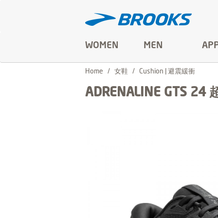
WOMEN
MEN
AP
Home
女鞋
Cushion | 避震緩衝
ADRENALINE GTS 24