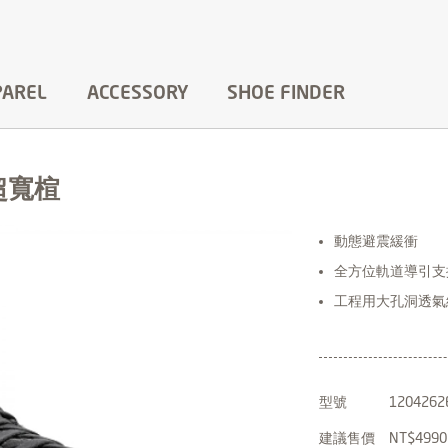
PAREL
ACCESSORY
SHOE FINDER
 超寬楦
動態避震緩衝
全方位軌道導引支
工程用大孔洞透氣
型號
1204262
建議售價
NT$4990