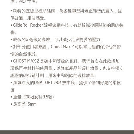
擔，減少干擾。
• 獨特的直線型楦頭結構，為各種腳型與矯正鞋墊的置入，提
供舒適、服貼感受。
• GlideRoll Rocker 流暢滾動科技，有助於減少踝關節的肌肉拉
傷。
• 較低的6 毫米足高差，可以減少足底筋膜的壓力。
• 對部分使用者來說，Ghost Max 2 可以幫助他們保持他們習
慣的自然步態。
• GHOST MAX 2 是碳中和等級的跑鞋。我們首次在此款增加
環保再生材料的使用量，以降低產品的碳排放量，也支持獨立
認證的碳抵銷計劃，用來中和剩餘的碳排放量。
• 氮氣注入的DNA LOFT v3科技中底，提供了恰到好處的柔軟
度
• 重量: 298g(女鞋8.5號)
• 足高差: 6mm