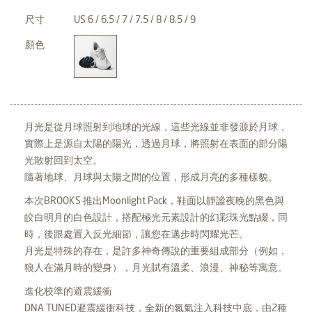
尺寸
US 6 / 6.5 / 7 / 7.5 / 8 / 8.5 / 9
顏色
月光是從月球照射到地球的光線，這些光線並非發源於月球，
實際上是源自太陽的陽光，透過月球，將照射在表面的部分陽
光散射回到太空。
隨著地球、月球與太陽之間的位置，形成月亮的多種樣貌。
本次BROOKS 推出Moonlight Pack，鞋面以靜謐夜晚的黑色與
皎白明月的白色設計，搭配極光元素設計的幻彩珠光點綴，同
時，後跟處置入反光細節，讓您在邁步時閃耀光芒。
月光是特殊的存在，是許多神奇傳說的重要組成部分（例如，
狼人在滿月時的變身），月光賦有溫柔、浪漫、神秘等寓意。
進化校準的避震緩衝
DNA TUNED避震緩衝科技，全新的氮氣注入科技中底，由2種