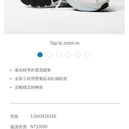
進化校準的避震緩衝
全新工程用雙重緹花針織鞋面
流暢穩定的轉換
型號
1204341B166
建議售價
NT$5690