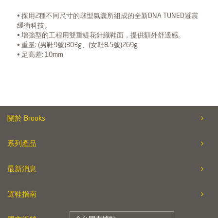
• 採用2種不同尺寸的球型氣囊所組成的全新DNA TUNED避震
緩衝科技。
• 增強型的工程用雙重緹花針織鞋面，提供額外舒適感。
• 重量: (男鞋9號)303g、(女鞋8.5號)269g
• 足高差: 10mm
關於 Brooks
系列產品
最新消息
選鞋指南