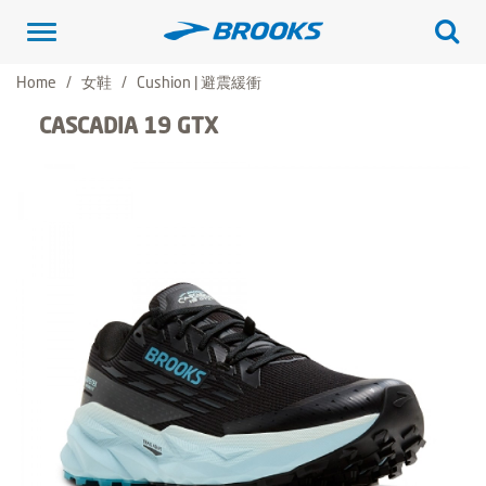
Toggle
navigation
Home
女鞋
Cushion | 避震緩衝
CASCADIA 19 GTX