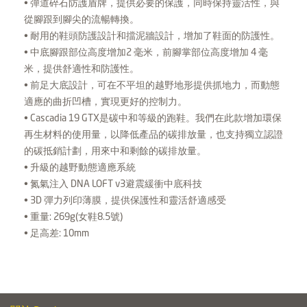
• 彈道碎石防護盾牌，提供必要的保護，同時保持靈活性，與
從腳跟到腳尖的流暢轉換。
• 耐用的鞋頭防護設計和擋泥牆設計，增加了鞋面的防護性。
• 中底腳跟部位高度增加2 毫米，前腳掌部位高度增加 4 毫
米，提供舒適性和防護性。
• 前足大底設計，可在不平坦的越野地形提供抓地力，而動態
適應的曲折凹槽，實現更好的控制力。
• Cascadia 19 GTX是碳中和等級的跑鞋。我們在此款增加環保
再生材料的使用量，以降低產品的碳排放量，也支持獨立認證
的碳抵銷計劃，用來中和剩餘的碳排放量。
• 升級的越野動態適應系統
• 氮氣注入 DNA LOFT v3避震緩衝中底科技
• 3D 彈力列印薄膜，提供保護性和靈活舒適感受
• 重量: 269g(女鞋8.5號)
• 足高差: 10mm