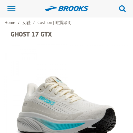
Toggle
navigation
Home
女鞋
Cushion | 避震緩衝
GHOST 17 GTX