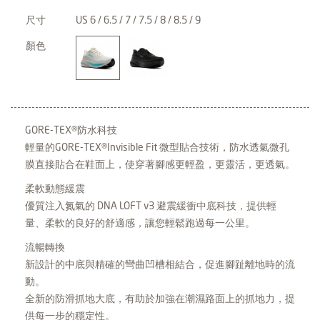
尺寸
US 6 / 6.5 / 7 / 7.5 / 8 / 8.5 / 9
顏色
GORE-TEX®防水科技
輕量的GORE-TEX®Invisible Fit 微型貼合技術，防水透氣微孔
膜直接貼合在鞋面上，使穿著腳感更輕盈，更靈活，更透氣。
柔軟動態緩震
優質注入氮氣的 DNA LOFT v3 避震緩衝中底科技，提供輕
量、柔軟的良好的舒適感，讓您輕鬆跑過每一公里。
流暢轉換
新設計的中底與精確的彎曲凹槽相結合，促進腳趾離地時的流
動。
全新的防滑抓地大底，有助於加強在潮濕路面上的抓地力，提
供每一步的穩定性。