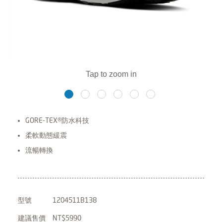
GORE-TEX®防水科技
柔軟動態緩震
流暢轉換
型號
1204511B138
建議售價
NT$5990