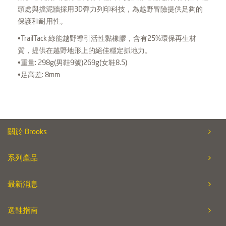
頭處與擋泥牆採用3D彈力列印科技，為越野冒險提供足夠的
保護和耐用性。
•TrailTack 綠能越野導引活性黏橡膠，含有25%環保再生材
質，提供在越野地形上的絕佳穩定抓地力。
•重量: 298g(男鞋9號)269g(女鞋8.5)
•足高差: 8mm
關於 Brooks
系列產品
最新消息
選鞋指南