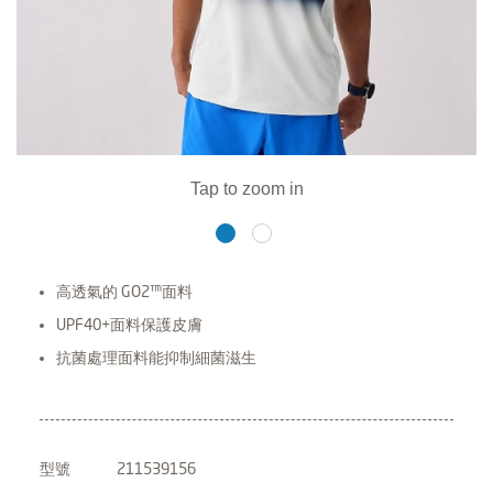
高透氣的 GO2™面料
UPF40+面料保護皮膚
抗菌處理面料能抑制細菌滋生
型號
211539156