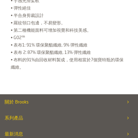
• 手感光滑柔軟
• 彈性絕佳
• 半合身剪裁設計
• 羅紋領口包邊，不易變形。
• 第二種機能面料可增加視覺和科技美感。
• GO2™
• 表布1: 91% 環保聚酯纖維, 9% 彈性纖維
• 表布 2: 87% 環保聚酯纖維, 13% 彈性纖維
• 布料的91%由回收材料製成，使用相當於7個寶特瓶的環保
纖維。
關於 Brooks
系列產品
最新消息