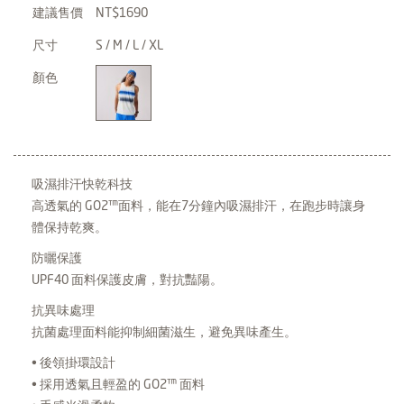
建議售價
NT$1690
尺寸
S / M / L / XL
顏色
吸濕排汗快乾科技
高透氣的 GO2™面料，能在7分鐘內吸濕排汗，在跑步時讓身
體保持乾爽。
防曬保護
UPF40 面料保護皮膚，對抗豔陽。
抗異味處理
抗菌處理面料能抑制細菌滋生，避免異味產生。
• 後領掛環設計
• 採用透氣且輕盈的 GO2™ 面料