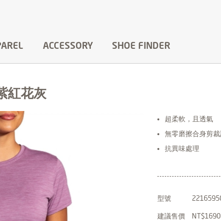
PAREL
ACCESSORY
SHOE FINDER
洗紫紅花灰
超柔軟，且透氣
無零磨擦合身剪裁
抗異味處理
型號
2216595
建議售價
NT$1690