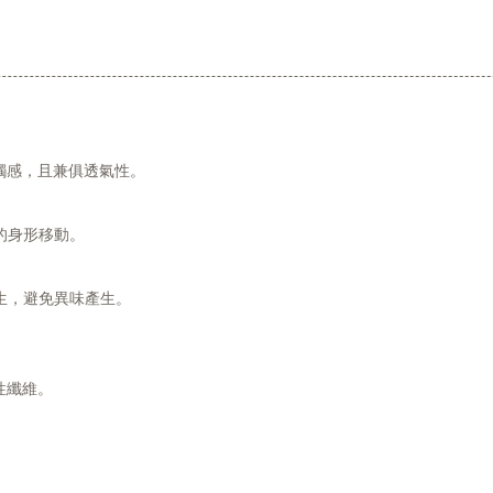
柔順觸感，且兼俱透氣性。
的身形移動。
生，避免異味產生。
 彈性纖維。