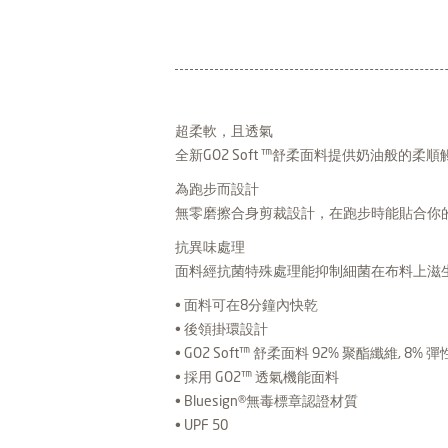
超柔軟，且透氣
全新GO2 Soft ™舒柔面料提供奶油般的
為跑步而設計
無零磨擦合身剪裁設計，在跑步時能貼合你
抗異味處理
面料經抗菌特殊處理能抑制細菌在布料上滋
• 面料可在8分鐘內快乾
• 後領掛環設計
• GO2 Soft™ 舒柔面料 92% 聚酯纖維, 8%
• 採用 GO2™ 透氣機能面料
• Bluesign®無毒標章認證材質
• UPF 50