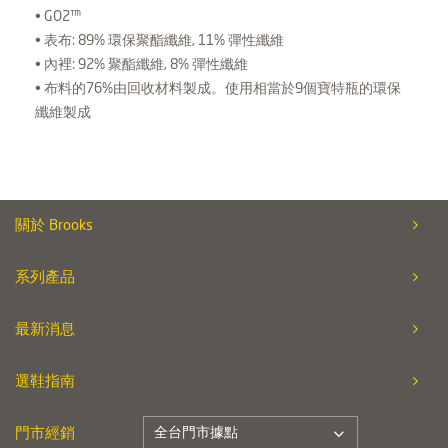
• GO2™
• 表布: 89% 環保聚酯纖維, 11% 彈性纖維
• 內裡: 92% 聚酯纖維, 8% 彈性纖維
• 布料的76%由回收材料製成。使用相當於9個寶特瓶的環保
纖維製成
關於 Brooks
系列產品
最新消息
選鞋指南
全台門市據點
門市經銷