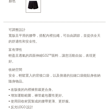
顏色
可調整設計
寬版且平滑的腰帶，搭配內裡拉繩，可自由調節，並提供全天
的舒適性和安全性。
富有彈性
輕盈且透氣的四面伸縮GO2™面料，讓您活動自如，表現更
好。
收納空間
安全，輕鬆置入的背後口袋，以及側邊的拉鏈口袋能貼身收納
隨身物品。
• 改版後的內裡褲剪裁更合身。
• 增加運動範圍，褲管處包覆性更好。
• 使用回收材質製成的腰帶更薄、更舒服。
• 反光LOGO 設計