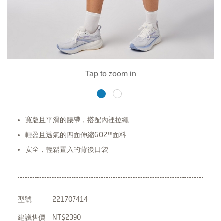
寬版且平滑的腰帶，搭配內裡拉繩
輕盈且透氣的四面伸縮GO2™面料
安全，輕鬆置入的背後口袋
型號
221707414
建議售價
NT$2390