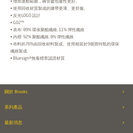
• 增加運動範圍，褲管處包覆性更好。
• 使用回收材質製成的腰帶更薄、更舒服。
• 反光LOGO 設計
• GO2™
• 表布: 89% 環保聚酯纖維, 11% 彈性纖維
• 內裡: 92% 聚酯纖維, 8% 彈性纖維
• 布料的76%由回收材料製成。使用相當於9個寶特瓶的環保
纖維製成
• Bluesign®無毒標章認證材質
關於 Brooks
系列產品
最新消息