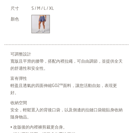
尺寸
S / M / L / XL
顏色
可調整設計
寬版且平滑的腰帶，搭配內裡拉繩，可自由調節，並提供全天
的舒適性和安全性。
富有彈性
輕盈且透氣的四面伸縮GO2™面料，讓您活動自如，表現更
好。
收納空間
安全，輕鬆置入的背後口袋，以及側邊的拉鏈口袋能貼身收納
隨身物品。
• 改版後的內裡褲剪裁更合身。