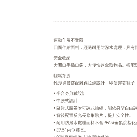
運動伸展不受限
四面伸縮面料，經過耐用防潑水處理，具有
安全收納
大開口手插口袋，方便快速拿取物品。搭配
輕鬆穿脫
錐形褲管搭配腳踝拉鍊設計，即使穿著鞋子
• 半合身剪裁設計
• 中腰式設計
• 鬆緊式腰帶附可調式抽繩，能依身型自由
• 背後配置反光長條形貼片，提升安全性。
• 耐用防潑水處理面料不含PFAS(全氟烷
• 27.5" 內側褲長。