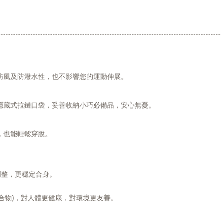
防風及防潑水性，也不影響您的運動伸展。
隱藏式拉鏈口袋，妥善收納小巧必備品，安心無憂。
，也能輕鬆穿脫。
調整，更穩定合身。
基化合物)，對人體更健康，對環境更友善。