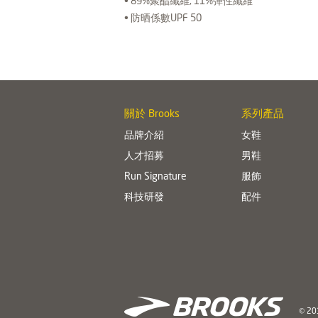
• 89%聚酯纖維, 11%彈性纖維
• 防晒係數UPF 50
關於 Brooks
系列產品
品牌介紹
女鞋
人才招募
男鞋
Run Signature
服飾
科技研發
配件
© 201