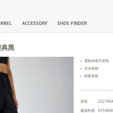
PAREL
ACCESSORY
SHOE FINDER
著
經典黑
運動伸展不受限
安全收納
輕鬆穿脫
型號
2217560
建議售價
NT$3690