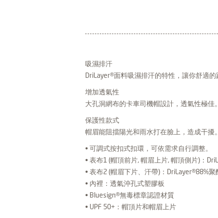
吸濕排汗
DriLayer®面料吸濕排汗的特性，讓你舒適
增加透氣性
大孔洞網布的卡車司機帽設計，透氣性極佳
保護性款式
帽眉能阻擋陽光和雨水打在臉上，造成干擾
• 可調式按扣式扣環，可依需求自行調整。
• 表布1 (帽頂前片, 帽眉上片, 帽頂側片)：Dri
• 表布2 (帽眉下片、汗帶)：DriLayer®
• 內裡：透氣沖孔式塑膠板
• Bluesign®無毒標章認證材質
• UPF 50+：帽頂片和帽眉上片