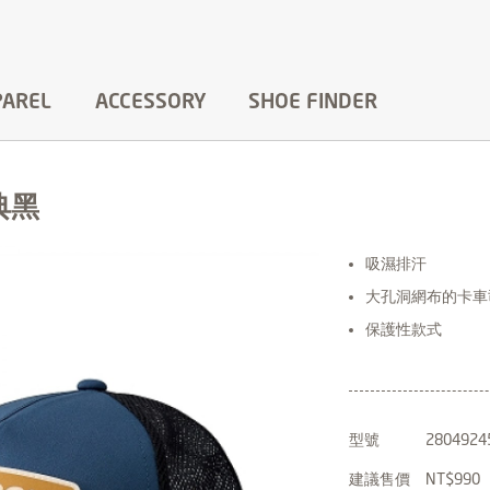
PAREL
ACCESSORY
SHOE FINDER
典黑
吸濕排汗
大孔洞網布的卡車
保護性款式
型號
2804924
建議售價
NT$990