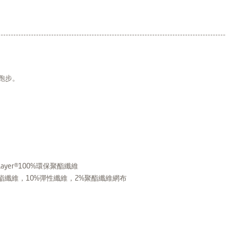
的跑步。
。
。
Layer®100%環保聚酯纖維
88%聚酯纖維，10%彈性纖維，2%聚酯纖維網布