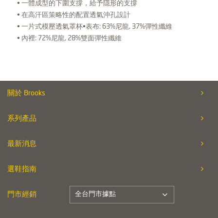
• 一體成型的下圍支撐，給予隱形的支撐
• 在高汗區策略性的配置透氣沖孔設計
• 一片式模壓透氣罩杯•表布: 63%尼龍, 37%彈性纖維
• 內裡: 72%尼龍, 28%雙面彈性纖維
關於 Brooks
系列產品
最新消息
選鞋指南
全台門市據點
門市經銷