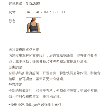
建議售價
NT$2690
尺寸
34C / 34D / 36C / 36D / 38C
顏色
適跑型模壓罩杯支撐
內建模壓罩杯的支撐設計，經過實驗室驗證，能有效包覆胸
部，減少晃動，提供各種尺寸胸型穩定支撐及舒適性。
自由調整
全新功能如量身訂製，舒適合身：梯型快調肩帶鉤環、和後背
扣環，都可調整，讓穿著更合身舒適。
舒適穩定
全新的無痕設計、和排汗布料，使您保持涼爽，並減少擦傷。
強化型肩帶和後背帶，提升穩定性。
• 快乾排汗, DriLayer® 超強馬力布料