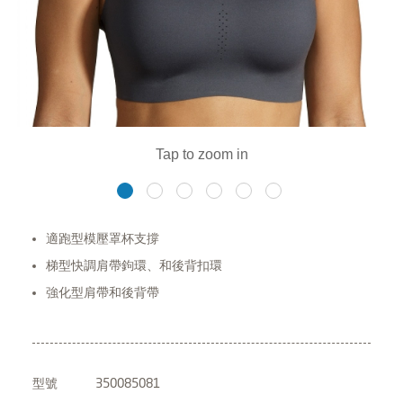
適跑型模壓罩杯支撐
梯型快調肩帶鉤環、和後背扣環
強化型肩帶和後背帶
型號
350085081