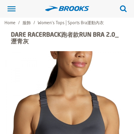
Toggle
navigation
Home
服飾
Women's Tops│Sports Bra運動內衣
DARE RACERBACK跑者款RUN BRA 2.0_
瀝青灰