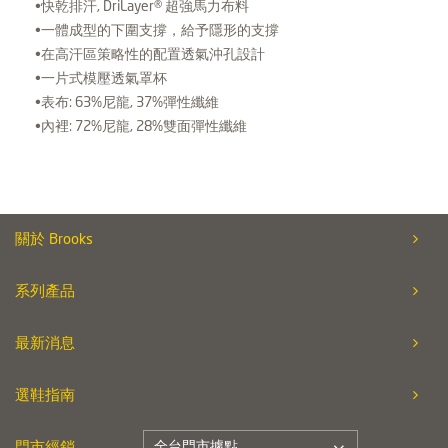
•快乾排汗, DriLayer® 超強馬力布料
•一體成型的下圍支撐，給予隱形的支撐
•在高汗區策略性的配置透氣沖孔設計
•一片式模壓透氣罩杯
•表布: 63%尼龍, 37%彈性纖維
•內裡: 72%尼龍, 28%雙面彈性纖維
關於 Brooks
系列產品
最新消息
選鞋指南
全台門市據點