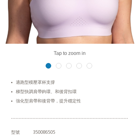
適跑型模壓罩杯支撐
梯型快調肩帶鉤環、和後背扣環
強化型肩帶和後背帶，提升穩定性
型號
350086505