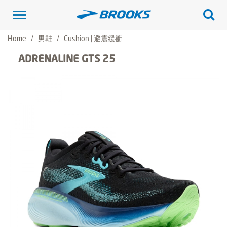
Toggle
navigation
Home
男鞋
Cushion | 避震緩衝
ADRENALINE GTS 25