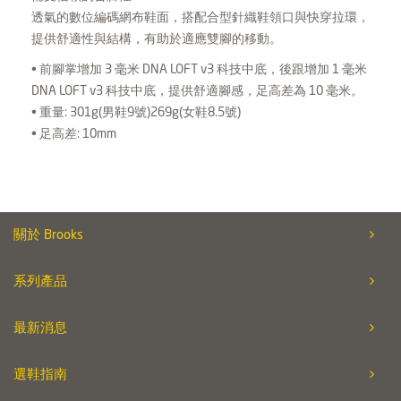
透氣的數位編碼網布鞋面，搭配合型針織鞋領口與快穿拉環，
提供舒適性與結構，有助於適應雙腳的移動。
• 前腳掌增加 3 毫米 DNA LOFT v3 科技中底，後跟增加 1 毫米
DNA LOFT v3 科技中底，提供舒適腳感，足高差為 10 毫米。
• 重量: 301g(男鞋9號)269g(女鞋8.5號)
• 足高差: 10mm
關於 Brooks
系列產品
最新消息
選鞋指南