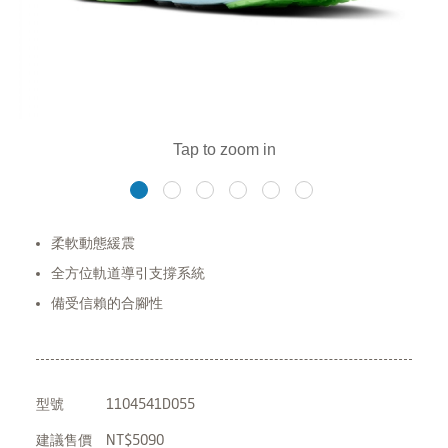
柔軟動態緩震
全方位軌道導引支撐系統
備受信賴的合腳性
型號
1104541D055
建議售價
NT$5090