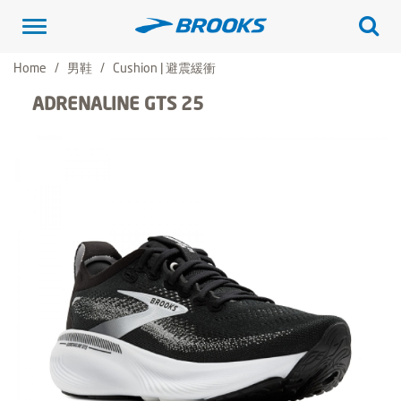
Toggle
navigation
Home
男鞋
Cushion | 避震緩衝
ADRENALINE GTS 25