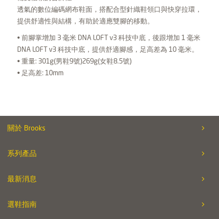
透氣的數位編碼網布鞋面，搭配合型針織鞋領口與快穿拉環，
提供舒適性與結構，有助於適應雙腳的移動。
• 前腳掌增加 3 毫米 DNA LOFT v3 科技中底，後跟增加 1 毫米
DNA LOFT v3 科技中底，提供舒適腳感，足高差為 10 毫米。
• 重量: 301g(男鞋9號)269g(女鞋8.5號)
• 足高差: 10mm
關於 Brooks
系列產品
最新消息
選鞋指南