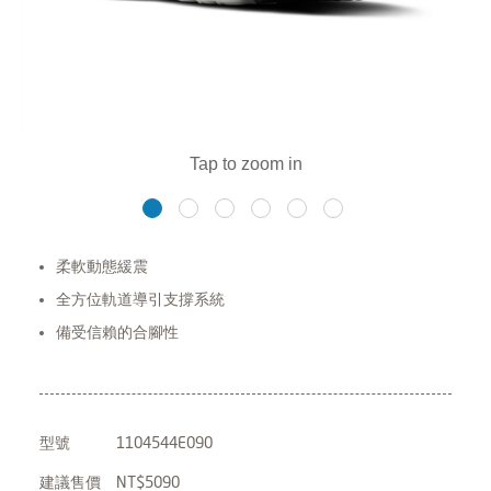
柔軟動態緩震
全方位軌道導引支撐系統
備受信賴的合腳性
型號
1104544E090
建議售價
NT$5090