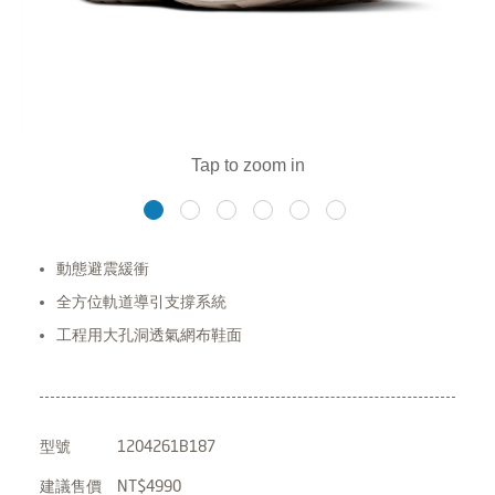
動態避震緩衝
全方位軌道導引支撐系統
工程用大孔洞透氣網布鞋面
型號
1204261B187
建議售價
NT$4990