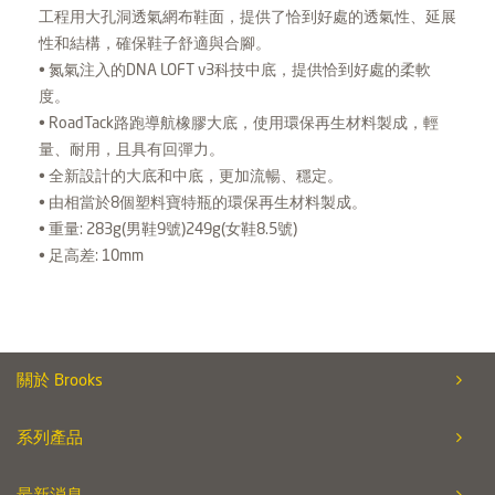
工程用大孔洞透氣網布鞋面，提供了恰到好處的透氣性、延展
性和結構，確保鞋子舒適與合腳。
• 氮氣注入的DNA LOFT v3科技中底，提供恰到好處的柔軟
度。
• RoadTack路跑導航橡膠大底，使用環保再生材料製成，輕
量、耐用，且具有回彈力。
• 全新設計的大底和中底，更加流暢、穩定。
• 由相當於8個塑料寶特瓶的環保再生材料製成。
• 重量: 283g(男鞋9號)249g(女鞋8.5號)
• 足高差: 10mm
關於 Brooks
系列產品