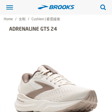
Toggle
navigation
Home
女鞋
Cushion | 避震緩衝
ADRENALINE GTS 24