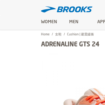
WOMEN
MEN
AP
Home
女鞋
Cushion | 避震緩衝
ADRENALINE GTS 24