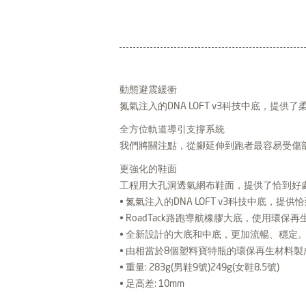
動態避震緩衝
氮氣注入的DNA LOFT v3科技中底，
全方位軌道導引支撐系統
我們將關注點，從腳延伸到跑者最容易受傷
更強化的鞋面
工程用大孔洞透氣網布鞋面，提供了恰到好
• 氮氣注入的DNA LOFT v3科技中底，提
• RoadTack路跑導航橡膠大底，使用環
• 全新設計的大底和中底，更加流暢、穩定
• 由相當於8個塑料寶特瓶的環保再生材料製
• 重量: 283g(男鞋9號)249g(女鞋8.5號)
• 足高差: 10mm