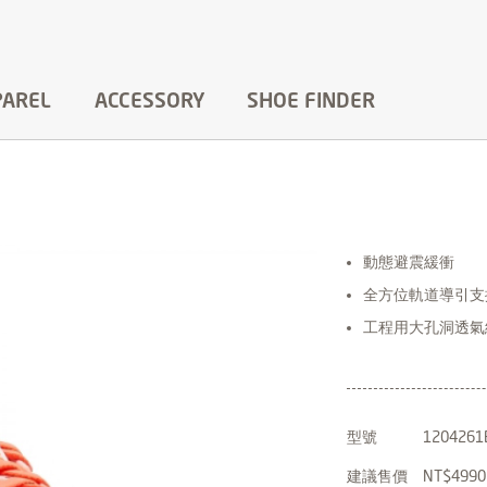
PAREL
ACCESSORY
SHOE FINDER
動態避震緩衝
全方位軌道導引支
工程用大孔洞透氣
型號
1204261
建議售價
NT$4990