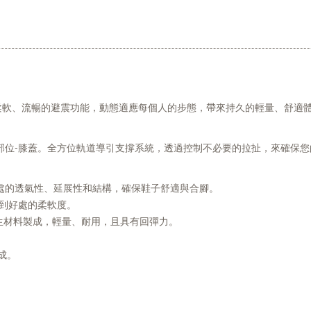
提供了柔軟、流暢的避震功能，動態適應每個人的步態，帶來持久的輕量、舒適
部位-膝蓋。全方位軌道導引支撐系統，透過控制不必要的拉扯，來確保您
處的透氣性、延展性和結構，確保鞋子舒適與合腳。
供恰到好處的柔軟度。
保再生材料製成，輕量、耐用，且具有回彈力。
。
成。