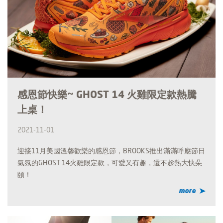
感恩節快樂~ GHOST 14 火雞限定款熱騰
上桌！
2021-11-01
迎接11月美國溫馨歡樂的感恩節，BROOKS推出滿滿呼應節日
氣氛的GHOST 14火雞限定款，可愛又有趣，還不趁熱大快朵
頤！
more